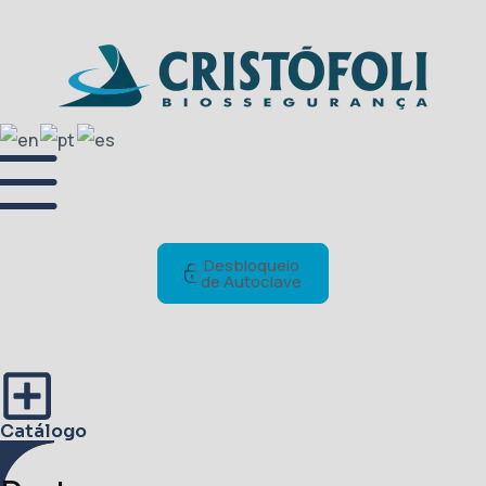
Desbloqueio
de Autoclave
Catálogo