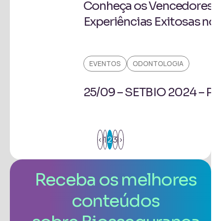
Conheça os Vencedores d
Experiências Exitosas no
EVENTOS
ODONTOLOGIA
25/09 – SETBIO 2024 – Pa
<
1
2
3
>
Receba os melhores
conteúdos