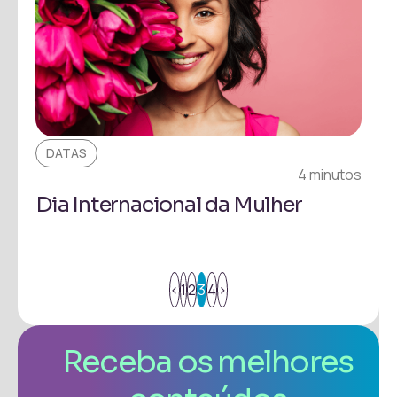
DATAS
4 minutos
Dia Internacional da Mulher
<
1
2
3
4
>
Receba os melhores