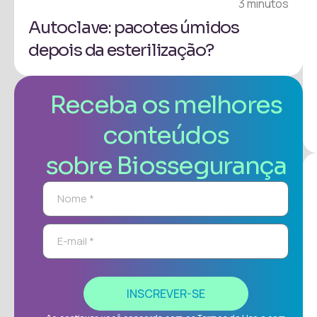
3 minutos
Autoclave: pacotes úmidos
depois da esterilização?
Receba os melhores
conteúdos
sobre Biossegurança
INSCREVER-SE