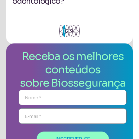
odontológico?
<
1
2
3
4
>
Receba os melhores
conteúdos
sobre Biossegurança