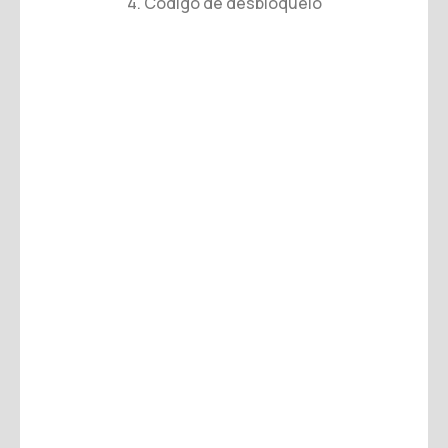
4. Código de desbloqueio
Número de série:
VERIFICAR EQUIPAMENTO
CPF/CNPJ
Nome