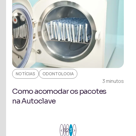
NOTÍCIAS
ODONTOLOGIA
3 minutos
Como acomodar os pacotes
na Autoclave
<
1
2
3
>