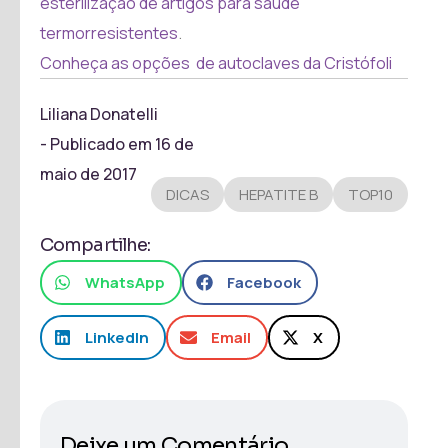
esterilização de artigos para saúde
termorresistentes
.
Conheça as opções de autoclaves da Cristófoli
Liliana Donatelli
- Publicado em
16 de
maio de 2017
DICAS
HEPATITE B
TOP10
Compartilhe:
WhatsApp
Facebook
LinkedIn
Email
X
Deixe um Comentário