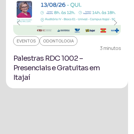
EVENTOS
ODONTOLOGIA
OD
nutos
3 minutos
Palestras RDC 1002 –
RD
Presenciais e Gratuitas em
Pe
Itajaí