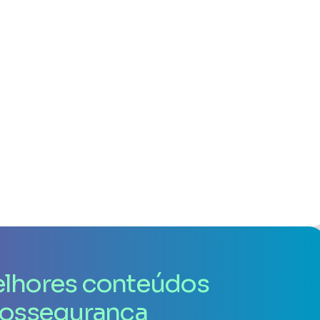
lhores conteúdos
iossegurança