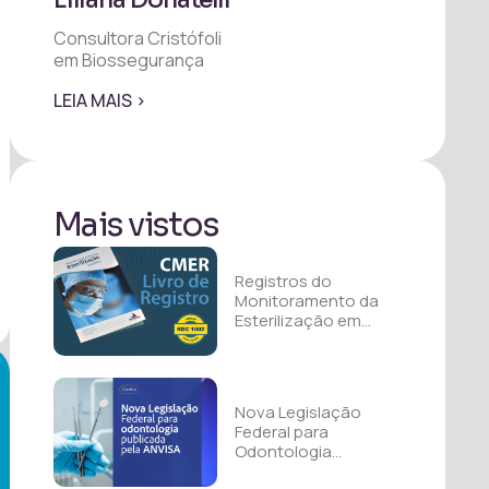
Consultora Cristófoli
em Biossegurança
LEIA MAIS >
Mais vistos
Registros do
Monitoramento da
Esterilização em
autoclaves para
imprimir – CMER
Atualizado RDC 1002
Nova Legislação
Federal para
Odontologia
Publicada pela