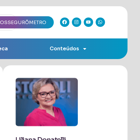
IOSSEGURÔMETRO
eca
Conteúdos
Liliana Donatelli