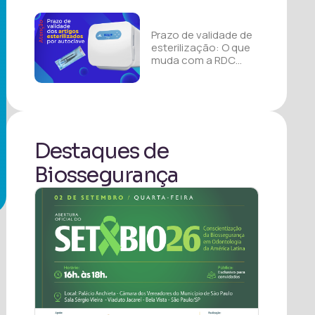
Anvisa: RDC 1002
Prazo de validade de
esterilização: O que
muda com a RDC
1002 e o fim da SS
374?
Destaques de
Biossegurança