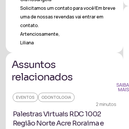
Solicitamos um contato para você!Em breve
uma de nossas revendas vai entrar em
contato.
Artenciosamente,
Liliana
Assuntos
relacionados
SAIBA
MAIS
EVENTOS
ODONTOLOGIA
EVE
2 minutos
Palestras Virtuais RDC 1002
Pal
Região Norte Acre Roraima e
Pre