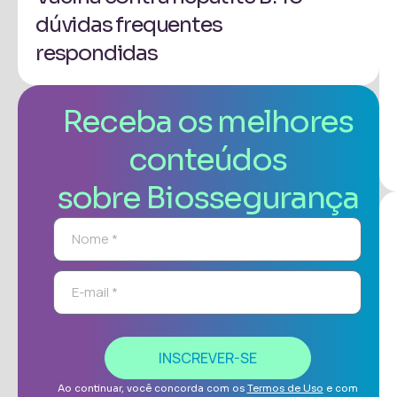
dúvidas frequentes
respondidas
Receba os melhores
conteúdos
sobre Biossegurança
INSCREVER-SE
Ao continuar, você concorda com os
Termos de Uso
e com