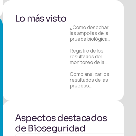
Lo más visto
¿Cómo desechar
las ampollas de la
prueba biológica?
Cuarto video de
nuestra serie
Registro de los
resultados del
monitoreo de la
esterilización:
tercer video de
Cómo analizar los
nuestra serie
resultados de las
pruebas
biológicas:
¡Segundo video de
nuestra serie!
Aspectos destacados
de Bioseguridad