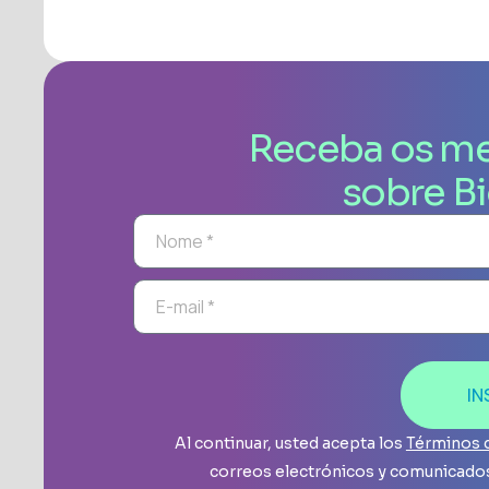
Receba os me
sobre B
IN
Al continuar, usted acepta los
Términos 
correos electrónicos y comunicados