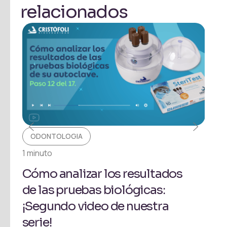
relacionados
ODONTOLOGIA
O
1 minuto
1 mi
Cómo analizar los resultados
Có
de las pruebas biológicas:
bio
¡Segundo video de nuestra
¡Pr
serie!