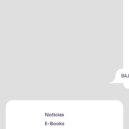
BA
Noticias
E-Books