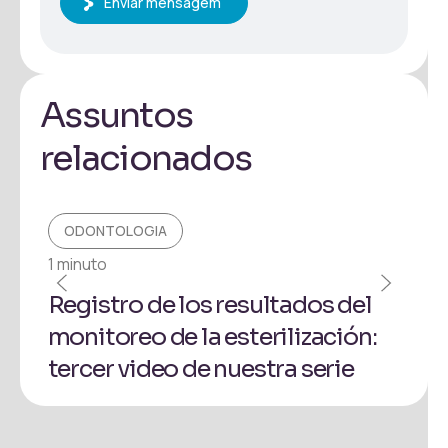
Enviar mensagem
Assuntos
relacionados
ODONTOLOGIA
O
1 minuto
1 mi
Registro de los resultados del
Có
monitoreo de la esterilización:
bio
tercer video de nuestra serie
¡Pr