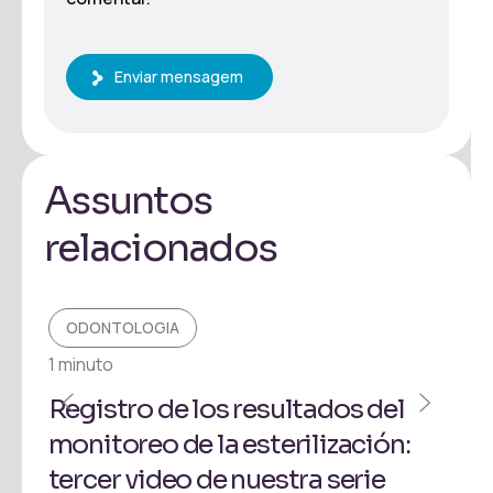
Enviar mensagem
Assuntos
relacionados
ODONTOLOGIA
O
1 minuto
1 mi
Registro de los resultados del
Có
monitoreo de la esterilización:
de 
tercer video de nuestra serie
¡S