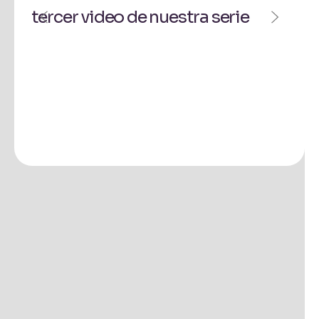
tercer video de nuestra serie
¡S
ser