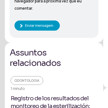
navegador para a próxima vez que eu
comentar.
Enviar mensagem
Assuntos
relacionados
ODONTOLOGIA
O
1 minuto
1 mi
Registro de los resultados del
Có
monitoreo de la esterilización:
de 