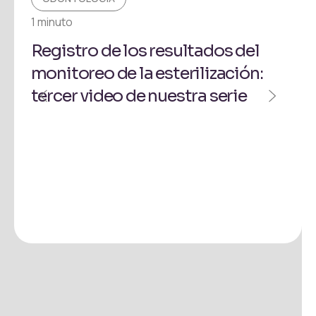
1 minuto
1 mi
Registro de los resultados del
Có
monitoreo de la esterilización:
de 
tercer video de nuestra serie
¡S
ser