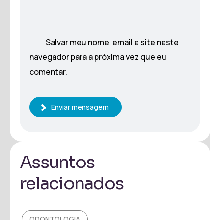
Salvar meu nome, email e site neste
navegador para a próxima vez que eu
comentar.
Enviar mensagem
Assuntos
relacionados
ODONTOLOGIA
O