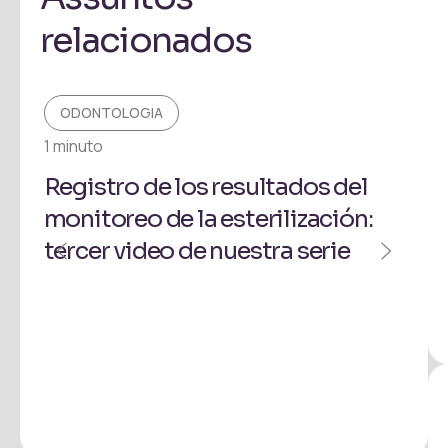
relacionados
ODONTOLOGIA
O
1 minuto
1 mi
Registro de los resultados del
Có
monitoreo de la esterilización:
de 
tercer video de nuestra serie
¡S
ser