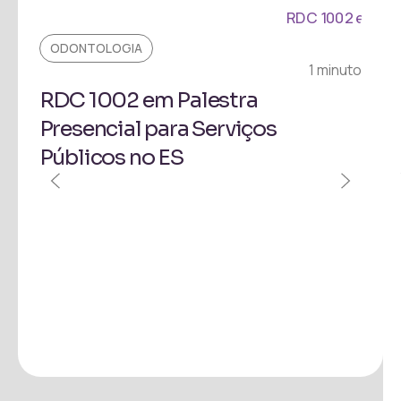
ODONTOLOGIA
1 minuto
RDC 1002 em Palestra
Presencial para Serviços
Públicos no ES
EVE
Pal
Reg
Ron