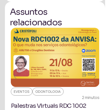
Assuntos
relacionados
EVENTOS
ODONTOLOGIA
EV
inuto
2 minutos
Palestras Virtuais RDC 1002
Pa