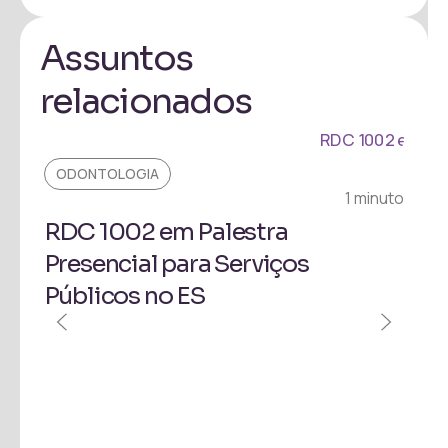
Assuntos
relacionados
ODONTOLOGIA
1 minuto
RDC 1002 em Palestra
Presencial para Serviços
Públicos no ES
EVE
Pal