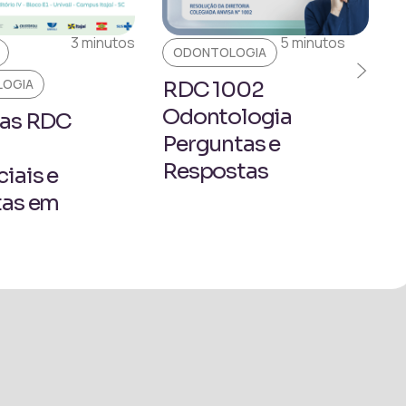
5 minutos
3 minutos
OGIA
EVENTOS
ODONTOLOGIA
002
logia
RDC 1002-
tas e
Palestra
tas
Presencial em
São Manuel