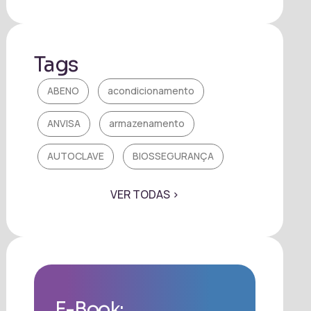
Tags
ABENO
acondicionamento
ANVISA
armazenamento
AUTOCLAVE
BIOSSEGURANÇA
Biossegurança em Odontologia
VER TODAS >
Controle de Infecção
Cristófoli
CRO BA
DATAS
Dia Mundial em Memória das Vítimas de
Acidentes de Trabalho
E-Book: