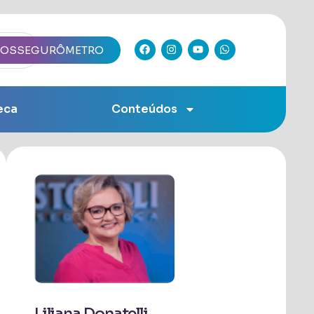
IOSSEGURÔMETRO
eca
Conteúdos
Liliana Donatelli