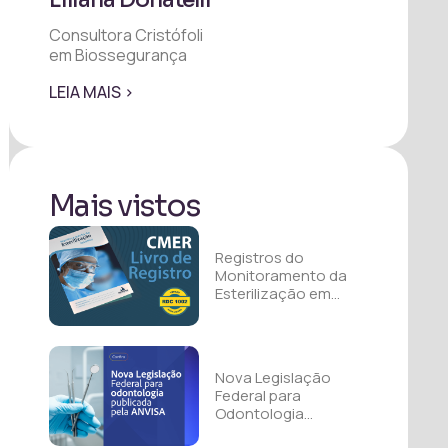
Consultora Cristófoli
em Biossegurança
LEIA MAIS >
Mais vistos
Registros do
Monitoramento da
Esterilização em
autoclaves para
imprimir – CMER
Atualizado RDC 1002
Nova Legislação
Federal para
Odontologia
Publicada pela