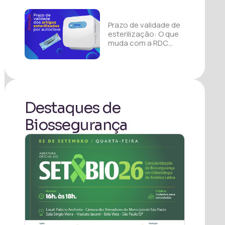
Anvisa: RDC 1002
Prazo de validade de
esterilização: O que
muda com a RDC
1002 e o fim da SS
374?
Destaques de
Biossegurança