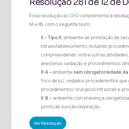
Resolução 281 de 12 de
Essa resolução do CFO complementa a
resolu
IIA e IIB, com o seguinte texto
II – Tipo II:
ambiente de prestação de serv
intraestabelecimento, incluindo procedi
compreendendo, entre outras atividades, 
anestesia, sedação e procedimentos clínic
II-A –
ambiente
sem obrigatoriedade da
foco de luz, vedados procedimentos que
procedimentos cirúrgicos intraorais e pr
II-B –
ambiente com presença obrigatória 
ponto de sucção/aspiração.
Ver Resolução