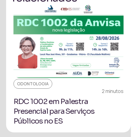
ODONTOLOGIA
EVE
2 minutos
RDC 1002 em Palestra
Pal
Presencial para Serviços
Reg
Públicos no ES
Ron