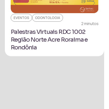
EVENTOS
ODONTOLOGIA
EV
inuto
2 minutos
Palestras Virtuais RDC 1002
Pa
Região Norte Acre Roraima e
Pr
Rondônia
Ita