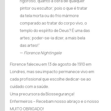
rigoroso, quanto a obra de qualquer
pintor ou escultor; pois o que é tratar
da tela morta ou do frio mármore
comparado ao tratar do corpo vivo, o
templo do espírito de Deus? É uma das
artes; poder-se-ia dizer, a mais bela
das artes!”
—
Florence Nightingale
Florence faleceu em 13 de agosto de 1910 em
Londres, mas seu impacto permanece vivo em
cada profissional que escolhe dedicar-se ao
cuidado com a saúde.
Uma precursora da Biossegurança!
Enfermeiros – Recebam nosso abraço e o nosso
MUITO OBRIGADO!