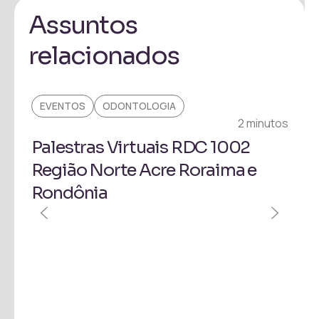
Assuntos
relacionados
EVENTOS
ODONTOLOGIA
2 minutos
inuto
Palestras Virtuais RDC 1002
Região Norte Acre Roraima e
Rondônia
EV
Pa