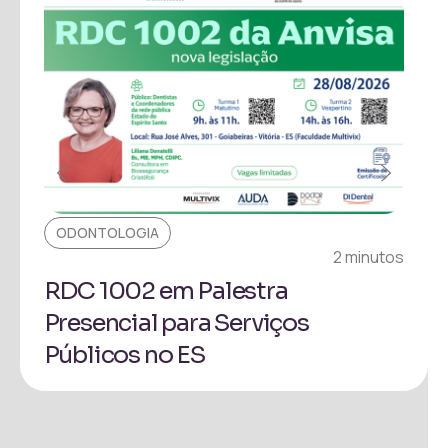
ODONTOLOGIA
EVE
2 minutos
RDC 1002 em Palestra
Pal
Presencial para Serviços
Reg
Públicos no ES
Ron