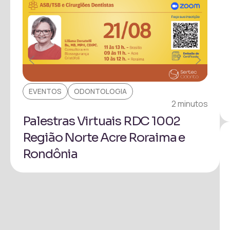
EVENTOS
ODONTOLOGIA
EV
inuto
2 minutos
Palestras Virtuais RDC 1002
Pa
Região Norte Acre Roraima e
Pr
Rondônia
Ita