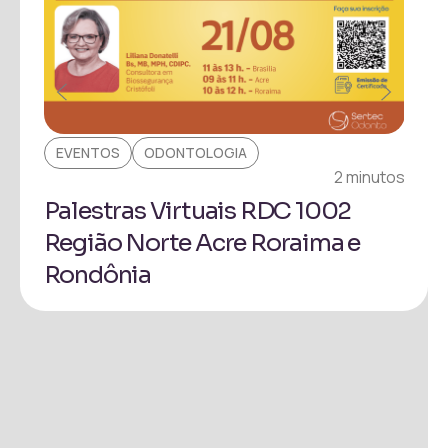
EVENTOS
ODONTOLOGIA
EV
inuto
2 minutos
Palestras Virtuais RDC 1002
Pa
Região Norte Acre Roraima e
Pr
Rondônia
Ita