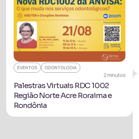
EVENTOS
ODONTOLOGIA
EV
inuto
2 minutos
Palestras Virtuais RDC 1002
Pa
Região Norte Acre Roraima e
Pr
Rondônia
Ita