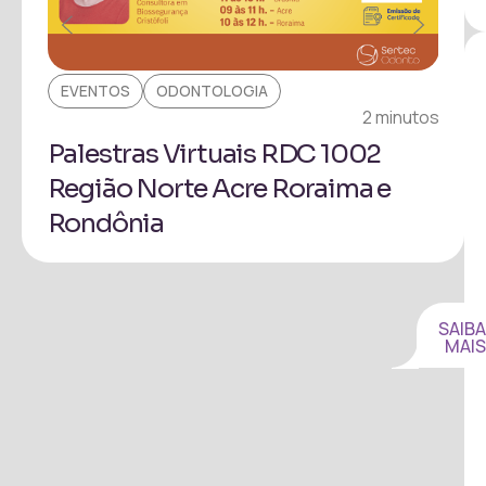
EVENTOS
ODONTOLOGIA
EV
inuto
2 minutos
Palestras Virtuais RDC 1002
Pa
Região Norte Acre Roraima e
Pr
Rondônia
Ita
SAIBA
MAIS